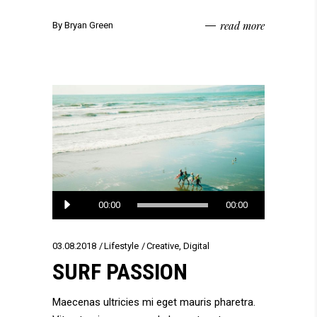
read more
By
Bryan Green
Audio
00:00
00:00
Player
03.08.2018
Lifestyle
Creative
,
Digital
SURF PASSION
Maecenas ultricies mi eget mauris pharetra.