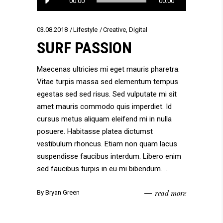
00:00
00:00
Player
03.08.2018
Lifestyle
Creative
,
Digital
SURF PASSION
Maecenas ultricies mi eget mauris pharetra.
Vitae turpis massa sed elementum tempus
egestas sed sed risus. Sed vulputate mi sit
amet mauris commodo quis imperdiet. Id
cursus metus aliquam eleifend mi in nulla
posuere. Habitasse platea dictumst
vestibulum rhoncus. Etiam non quam lacus
suspendisse faucibus interdum. Libero enim
sed faucibus turpis in eu mi bibendum.
read more
By
Bryan Green